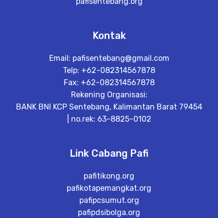
pafisentebang.org
Kontak
Email:
pafisentebang@gmail.com
Telp: +62-082314567878
Fax: +62-082314567878
Rekening Organisasi:
BANK BNI KCP Sentebang, Kalimantan Barat 79454
| no.rek: 63-8825-0102
Link Cabang Pafi
pafitikong.org
pafikotapemangkat.org
pafipcsumut.org
pafipdsibolga.org