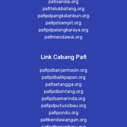
pafisandai.org
pafitelukbatang.org
pafipdpangkalanbun.org
pafipdsampit.org
pafipdpalangkaraya.org
pafimendawai.org
Link Cabang Pafi
pafipdbanjarmasin.org
pafipdbalikpapan.org
pafisetangga.org
pafipdbontang.org
pafipdsamarinda.org
pafipdputussibau.org
pafipundu.org
pafikendawangan.org
pafipdbanjarbaru.org