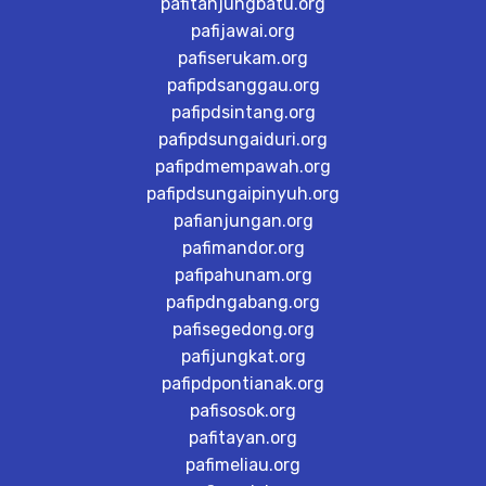
pafitanjungbatu.org
pafijawai.org
pafiserukam.org
pafipdsanggau.org
pafipdsintang.org
pafipdsungaiduri.org
pafipdmempawah.org
pafipdsungaipinyuh.org
pafianjungan.org
pafimandor.org
pafipahunam.org
pafipdngabang.org
pafisegedong.org
pafijungkat.org
pafipdpontianak.org
pafisosok.org
pafitayan.org
pafimeliau.org